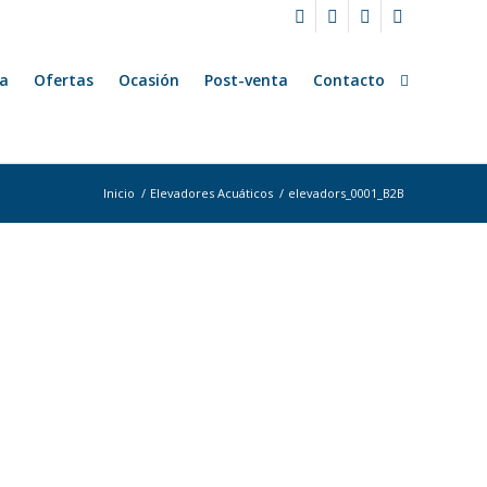
a
Ofertas
Ocasión
Post-venta
Contacto
Inicio
/
Elevadores Acuáticos
/
elevadors_0001_B2B