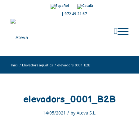
|
972 49 21 67
Inici
/
Elevadors aquàtics
/
elevadors_0001_B2B
elevadors_0001_B2B
/
14/05/2021
by
Ateva S.L.