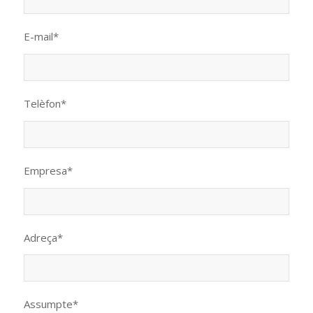
E-mail*
Telèfon*
Empresa*
Adreça*
Assumpte*