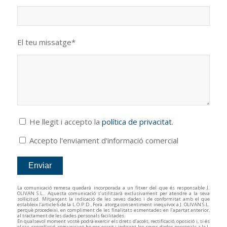
El teu missatge*
He llegit i accepto la
política de privacitat
.
Accepto l'enviament d'informació comercial
La comunicació remesa quedarà incorporada a un fitxer del que és responsable J.
OLIVAN S.L.. Aquesta comunicació s’utilitzarà exclusivament per atendre a la seva
sol·licitud. Mitjançant la indicació de les seves dades i de conformitat amb el que
estableix l’article 6 de la L.O.P.D., Fora. atorga consentiment inequívoc a J. OLIVAN S.L.
perquè procedeixi, en compliment de les finalitats esmentades en l’apartat anterior,
al tractament de les dades personals facilitades.
En qualsevol moment vostè podrà exercir els drets d’accés, rectificació, oposició i, si és
el cas, cancel·lació, comunicant-ho per escrit i indicant les seves dades personals a la J.