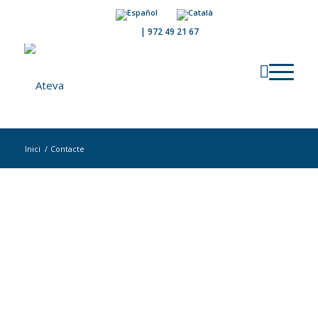
|
972 49 21 67
Inici
/
Contacte