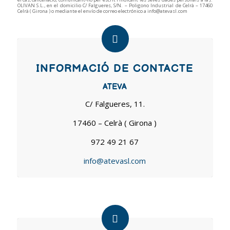
OLIVAN S.L., en el domicilio C/ Falgueres, S/N. – Poligono Industrial de Celrà – 17460
Celrà ( Girona ) o mediante el envío de correo electrónico a info@atevasl.com
INFORMACIÓ DE CONTACTE
ATEVA
C/ Falgueres, 11.
17460 – Celrà ( Girona )
972 49 21 67
info@atevasl.com