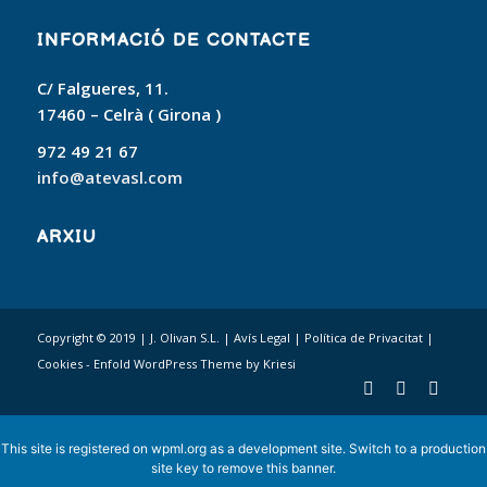
INFORMACIÓ DE CONTACTE
C/ Falgueres, 11.
17460 – Celrà ( Girona )
972 49 21 67
info@atevasl.com
ARXIU
Copyright © 2019 | J. Olivan S.L. |
Avís Legal
|
Política de Privacitat
|
Cookies
-
Enfold WordPress Theme by Kriesi
This site is registered on
wpml.org
as a development site. Switch to a production
site key to
remove this banner
.