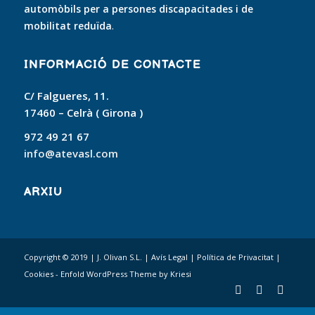
automòbils per a persones discapacitades i de
mobilitat reduïda
.
INFORMACIÓ DE CONTACTE
C/ Falgueres, 11.
17460 – Celrà ( Girona )
972 49 21 67
info@atevasl.com
ARXIU
Copyright © 2019 | J. Olivan S.L. |
Avís Legal
|
Política de Privacitat
|
Cookies
-
Enfold WordPress Theme by Kriesi