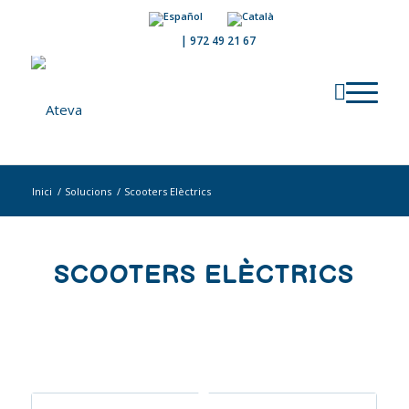
|
972 49 21 67
Inici
/
Solucions
/
Scooters Elèctrics
SCOOTERS ELÈCTRICS