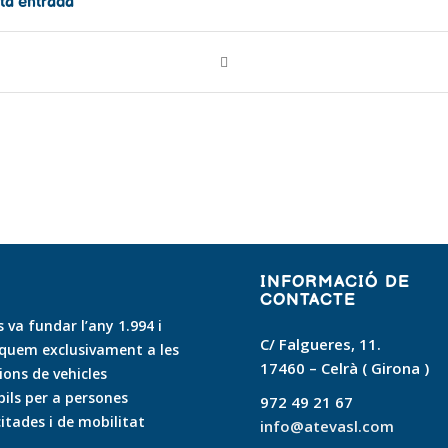
ta entrada
INFORMACIÓ DE
CONTACTE
 va fundar l’any 1.994 i
C/ Falgueres, 11.
quem exclusivament a les
17460 – Celrà ( Girona )
ons de vehicles
ls per a persones
972 49 21 67
itades i de mobilitat
info@atevasl.com