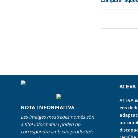
Compartir aques
ATEVA
ATEVA es
NOTA INFORMATIVA
ens dedi
adaptaci
Les imatges mostrades només són
automòbi
a títol informatiu i poden no
discapac
correspondre amb el/s producte/s
reduïda
.