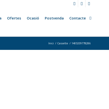
a
Ofertes
Ocasió
Postvenda
Contacte
Inici
/
Cassette
/
1405339778286