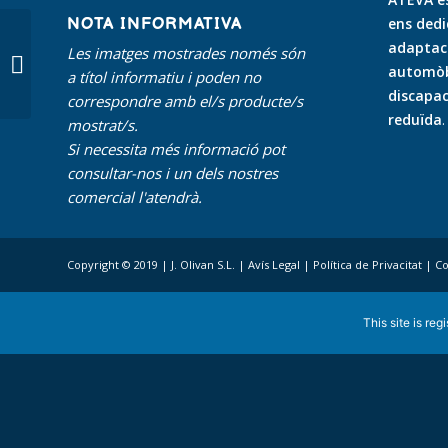
NOTA INFORMATIVA
ens dedi
adaptaci
Les imatges mostrades només són
Opel Combo L2
automòbi
a títol informatiu i poden no
discapac
correspondre amb el/s producte/s
reduïda
.
mostrat/s.
Si necessita més informació pot
consultar-nos i un dels nostres
comercial l'atendrà.
Copyright © 2019 | J. Olivan S.L. |
Avís Legal
|
Política de Privacitat
|
Co
This site is reg