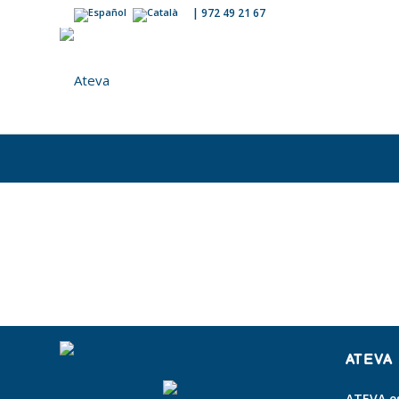
|
972 49 21 67
ATEVA
ATEVA es