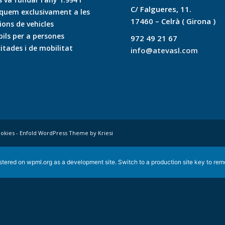
C/ Falgueres, 11.
quem exclusivament a les
17460 – Celrà ( Girona )
ons de vehicles
ls per a persones
972 49 21 67
itades i de mobilitat
info@atevasl.com
okies
-
Enfold WordPress Theme by Kriesi
istered on
wpml.org
as a development site. Switch to a production site key to
rem