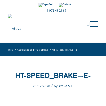
|
972 49 21 67
Inici
/
Accelerador i fre vertical
/
HT-SPEED_BRAKE—E-
HT-SPEED_BRAKE—E-
/
29/07/2020
by
Ateva S.L.