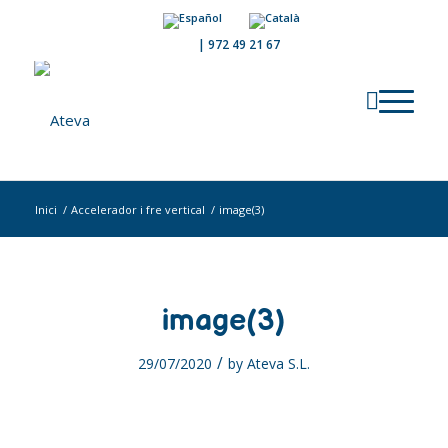
|
972 49 21 67
Inici
/
Accelerador i fre vertical
/
image(3)
image(3)
/
29/07/2020
by
Ateva S.L.