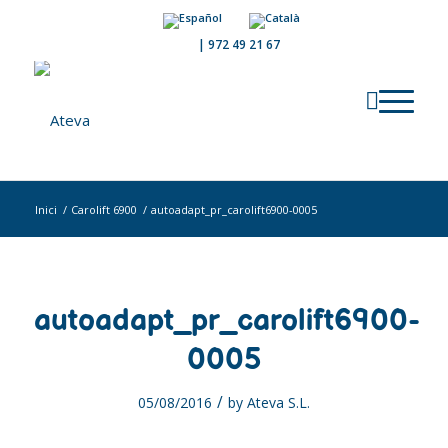
|
972 49 21 67
Inici
/
Carolift 6900
/
autoadapt_pr_carolift6900-0005
autoadapt_pr_carolift6900-
0005
/
05/08/2016
by
Ateva S.L.