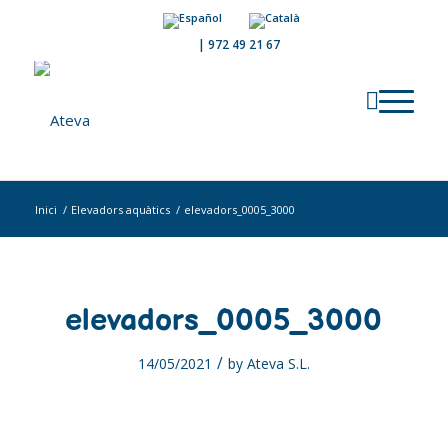
|
972 49 21 67
Inici
/
Elevadors aquàtics
/
elevadors_0005_3000
elevadors_0005_3000
/
14/05/2021
by
Ateva S.L.