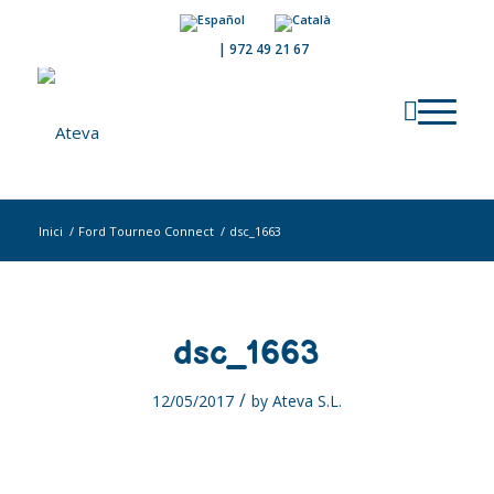
|
972 49 21 67
Inici
/
Ford Tourneo Connect
/
dsc_1663
dsc_1663
/
12/05/2017
by
Ateva S.L.