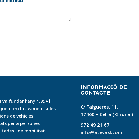
ta entrada
INFORMACIÓ DE
CONTACTE
 va fundar l’any 1.994 i
C/ Falgueres, 11.
quem exclusivament a les
17460 – Celrà ( Girona )
ons de vehicles
ls per a persones
972 49 21 67
itades i de mobilitat
info@atevasl.com