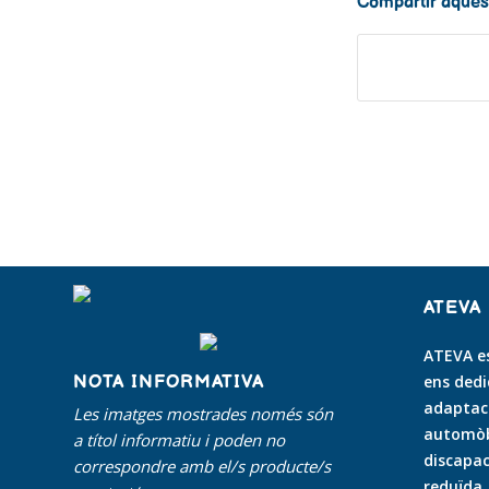
Compartir aques
ATEVA
ATEVA es
NOTA INFORMATIVA
ens dedi
adaptaci
Les imatges mostrades només són
automòbi
a títol informatiu i poden no
discapac
correspondre amb el/s producte/s
reduïda
.