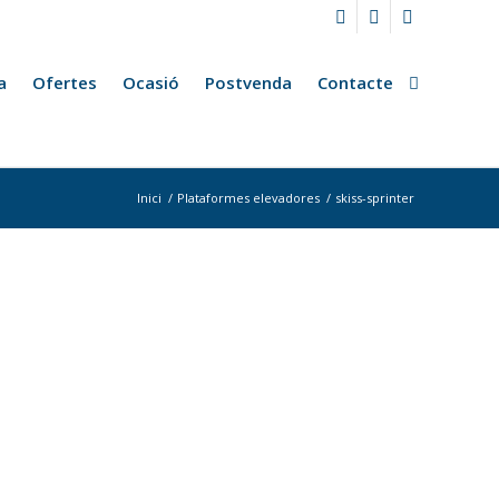
a
Ofertes
Ocasió
Postvenda
Contacte
Inici
/
Plataformes elevadores
/
skiss-sprinter