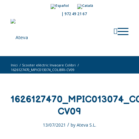
|
972 49 21 67
Inici
/
Scooter elèctric Invacare Colibri
/
1626127470_MPIC013074_COLIBRI-CV09
1626127470_MPIC013074_CO
CV09
/
13/07/2021
by
Ateva S.L.