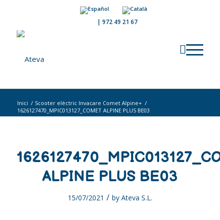
|
972 49 21 67
Inici
/
Scooter elèctric Invacare Comet Alpine+
/
1626127470_MPIC013127_COMET ALPINE PLUS BE03
1626127470_MPIC013127_C
ALPINE PLUS BE03
/
15/07/2021
by
Ateva S.L.