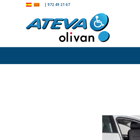
|
972 49 21 67