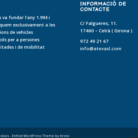
INFORMACIÓ DE
CONTACTE
 va fundar l’any 1.994 i
C/ Falgueres, 11.
quem exclusivament a les
17460 – Celrà ( Girona )
ons de vehicles
ls per a persones
972 49 21 67
itades i de mobilitat
info@atevasl.com
okies
-
Enfold WordPress Theme by Kriesi