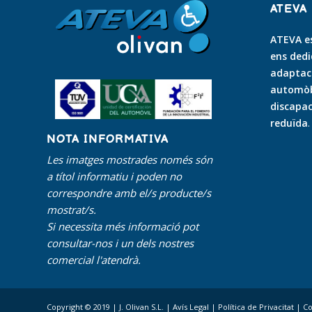
ATEVA
ATEVA es
ens dedi
adaptaci
automòbi
discapac
reduïda
.
NOTA INFORMATIVA
Les imatges mostrades només són
a títol informatiu i poden no
correspondre amb el/s producte/s
mostrat/s.
Si necessita més informació pot
consultar-nos i un dels nostres
comercial l'atendrà.
Copyright © 2019 | J. Olivan S.L. |
Avís Legal
|
Política de Privacitat
|
Co