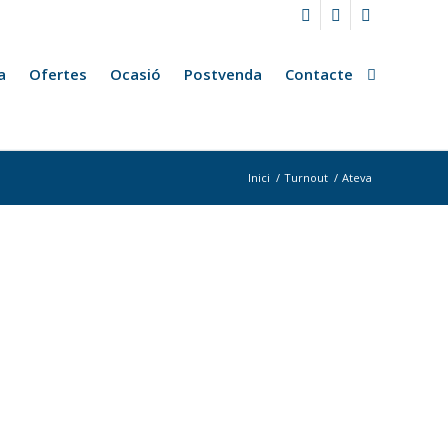
a
Ofertes
Ocasió
Postvenda
Contacte
Inici
/
Turnout
/
Ateva