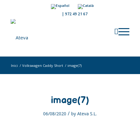
|
972 49 21 67
Inici
/
Volkswagen Caddy Short
/
image(7)
image(7)
/
06/08/2020
by
Ateva S.L.