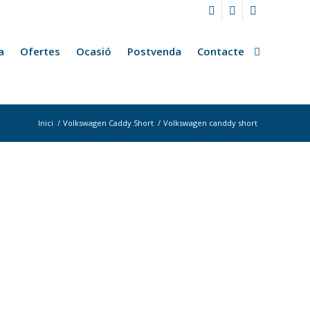
a
Ofertes
Ocasió
Postvenda
Contacte
Inici
/
Volkswagen Caddy Short
/
Volkswagen canddy short