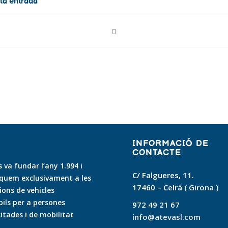
ta entrada
INFORMACIÓ DE
CONTACTE
 va fundar l’any 1.994 i
C/ Falgueres, 11.
quem exclusivament a les
17460 – Celrà ( Girona )
ons de vehicles
ls per a persones
972 49 21 67
itades i de mobilitat
info@atevasl.com