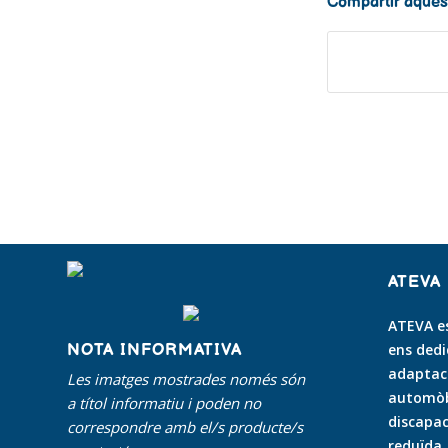
Compartir aques
ATEVA
ATEVA es
NOTA INFORMATIVA
ens dedi
adaptaci
Les imatges mostrades només són
automòbi
a títol informatiu i poden no
discapac
correspondre amb el/s producte/s
reduïda
.