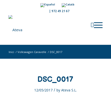
|
972 49 21 67
Inici
/
Volkswagen Caravelle
/
DSC_0017
DSC_0017
/
12/05/2017
by
Ateva S.L.