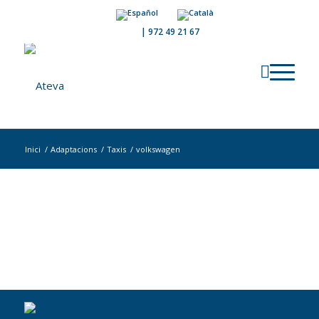
|
972 49 21 67
Inici
/
Adaptacions
/
Taxis
/
volkswagen