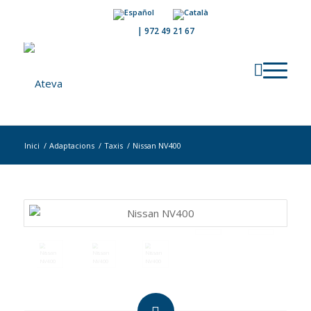
|
972 49 21 67
Inici
/
Adaptacions
/
Taxis
/
Nissan NV400