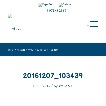
|
972 49 21 67
Inici
/
Nissan NV400
/
20161207_103439
20161207_103439
/
15/05/2017
by
Ateva S.L.