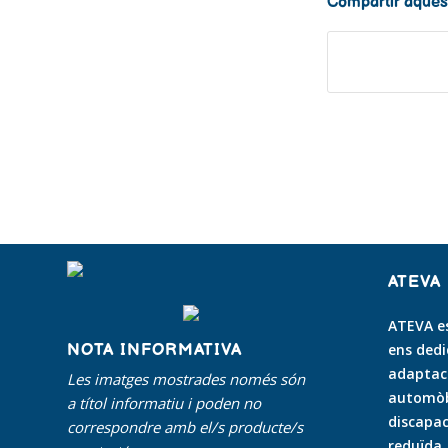
Compartir aques
ATEVA
ATEVA es
NOTA INFORMATIVA
ens dedi
adaptaci
Les imatges mostrades només són
automòbi
a títol informatiu i poden no
discapac
correspondre amb el/s producte/s
reduïda
.