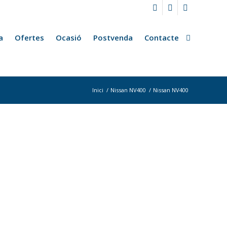
a
Ofertes
Ocasió
Postvenda
Contacte
Inici
/
Nissan NV400
/
Nissan NV400