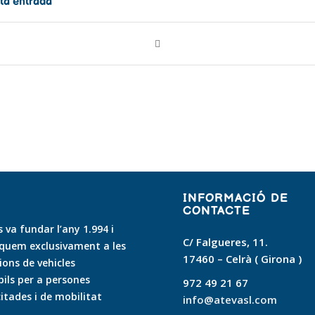
ta entrada
INFORMACIÓ DE
CONTACTE
 va fundar l’any 1.994 i
C/ Falgueres, 11.
quem exclusivament a les
17460 – Celrà ( Girona )
ons de vehicles
ls per a persones
972 49 21 67
itades i de mobilitat
info@atevasl.com