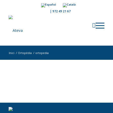
|
972 49 21 67
Inici
/
Ortopèdia
/
ortopedia